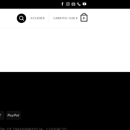
ACCEDER
CARRITO /
0,00
€
0
TAL DE TRANSPARENCIA
CONTACTO