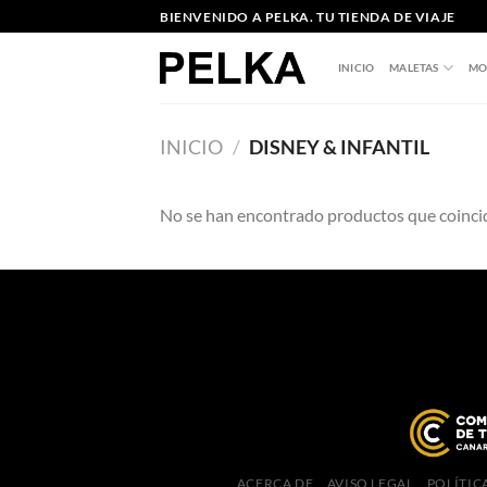
Saltar
BIENVENIDO A PELKA. TU TIENDA DE VIAJE
al
contenido
INICIO
MALETAS
MO
INICIO
/
DISNEY & INFANTIL
No se han encontrado productos que coincid
ACERCA DE
AVISO LEGAL
POLÍTIC