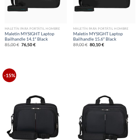
MALETÍN PARA PORTÁTIL HOMBRE
MALETÍN PARA PORTÁTIL HOMBRE
Maletín MYSIGHT Laptop
Maletín MYSIGHT Laptop
Bailhandle 14.1″ Black
Bailhandle 15.6″ Black
El
El
El
El
85,00
€
76,50
€
89,00
€
80,10
€
precio
precio
precio
precio
original
actual
original
actual
era:
es:
era:
es:
85,00 €.
76,50 €.
89,00 €.
80,10 €.
-15%