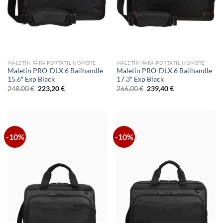
MALETÍN PARA PORTÁTIL HOMBRE
MALETÍN PARA PORTÁTIL HOMBRE
Maletín PRO-DLX 6 Bailhandle
Maletín PRO-DLX 6 Bailhandle
15.6″ Exp Black
17.3″ Exp Black
El
El
El
El
248,00
€
223,20
€
266,00
€
239,40
€
precio
precio
precio
precio
original
actual
original
actual
era:
es:
era:
es:
248,00 €.
223,20 €.
266,00 €.
239,40 €.
-10%
-10%