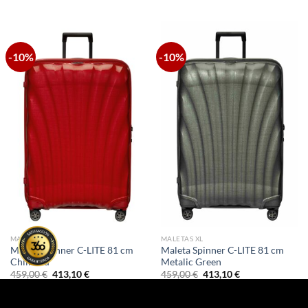
original
actual
original
actual
era:
es:
era:
es:
459,00 €.
413,10 €.
459,00 €.
413,10 €.
-10%
-10%
MALETAS XL
MALETAS XL
Maleta Spinner C-LITE 81 cm
Maleta Spinner C-LITE 81 cm
Chili Red
Metalic Green
El
El
El
El
459,00
€
413,10
€
459,00
€
413,10
€
precio
precio
precio
precio
original
actual
original
actual
era:
es:
era:
es: