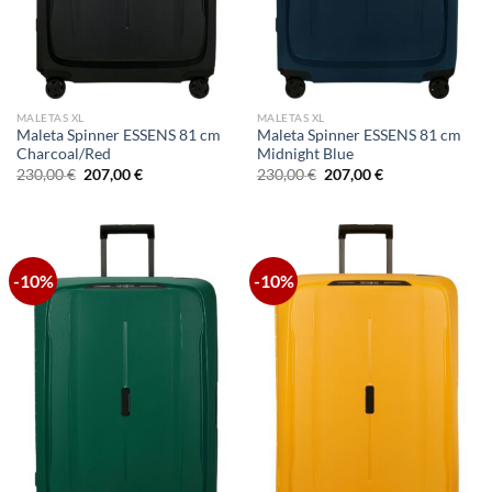
MALETAS XL
MALETAS XL
Maleta Spinner ESSENS 81 cm
Maleta Spinner ESSENS 81 cm
Charcoal/Red
Midnight Blue
El
El
El
El
230,00
€
207,00
€
230,00
€
207,00
€
precio
precio
precio
precio
original
actual
original
actual
era:
es:
era:
es:
230,00 €.
207,00 €.
230,00 €.
207,00 €.
-10%
-10%