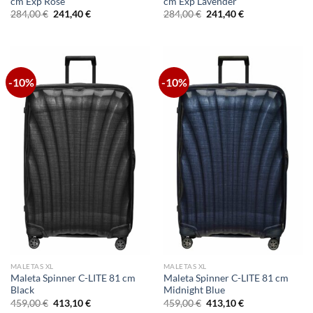
cm Exp Rose
cm Exp Lavender
El
El
El
El
284,00
€
241,40
€
284,00
€
241,40
€
precio
precio
precio
precio
original
actual
original
actual
era:
es:
era:
es:
284,00 €.
241,40 €.
284,00 €.
241,40 €.
-10%
-10%
MALETAS XL
MALETAS XL
Maleta Spinner C-LITE 81 cm
Maleta Spinner C-LITE 81 cm
Black
Midnight Blue
El
El
El
El
459,00
€
413,10
€
459,00
€
413,10
€
precio
precio
precio
precio