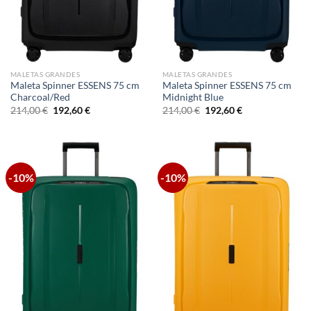
MALETAS GRANDES
MALETAS GRANDES
Maleta Spinner ESSENS 75 cm
Maleta Spinner ESSENS 75 cm
Charcoal/Red
Midnight Blue
El
El
El
El
214,00
€
192,60
€
214,00
€
192,60
€
precio
precio
precio
precio
original
actual
original
actual
era:
es:
era:
es:
214,00 €.
192,60 €.
214,00 €.
192,60 €.
-10%
-10%