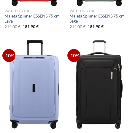
MALETAS GRANDES
MALETAS GRANDES
Maleta Spinner ESSENS 75 cm
Maleta Spinner ESSENS 75 cm
Lava
Sage
El
El
El
El
214,00
€
181,90
€
214,00
€
181,90
€
precio
precio
precio
precio
original
actual
original
actual
era:
es:
era:
es:
214,00 €.
181,90 €.
214,00 €.
181,90 €.
-10%
-10%