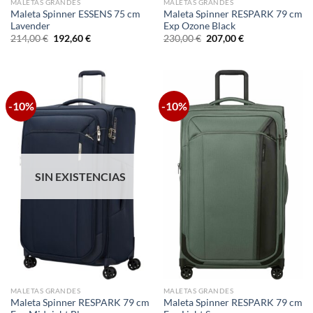
MALETAS GRANDES
MALETAS GRANDES
Maleta Spinner ESSENS 75 cm
Maleta Spinner RESPARK 79 cm
Lavender
Exp Ozone Black
El
El
El
El
214,00
€
192,60
€
230,00
€
207,00
€
precio
precio
precio
precio
original
actual
original
actual
era:
es:
era:
es:
214,00 €.
192,60 €.
230,00 €.
207,00 €.
-10%
-10%
SIN EXISTENCIAS
MALETAS GRANDES
MALETAS GRANDES
Maleta Spinner RESPARK 79 cm
Maleta Spinner RESPARK 79 cm