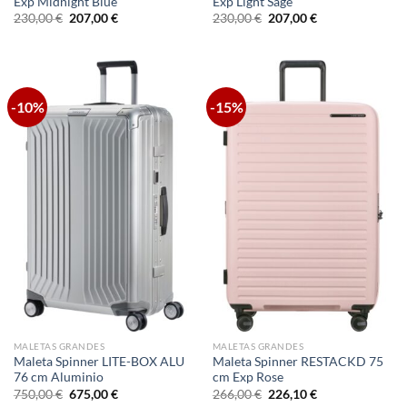
Exp Midnight Blue
Exp Light Sage
El
El
El
El
230,00
€
207,00
€
230,00
€
207,00
€
precio
precio
precio
precio
original
actual
original
actual
era:
es:
era:
es:
230,00 €.
207,00 €.
230,00 €.
207,00 €.
-10%
-15%
MALETAS GRANDES
MALETAS GRANDES
Maleta Spinner LITE-BOX ALU
Maleta Spinner RESTACKD 75
76 cm Aluminio
cm Exp Rose
El
El
El
El
750,00
€
675,00
€
266,00
€
226,10
€
precio
precio
precio
precio