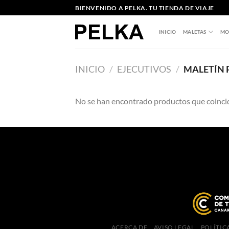
Saltar
BIENVENIDO A PELKA. TU TIENDA DE VIAJE
al
contenido
INICIO
MALETAS
MO
INICIO
/
EJECUTIVOS
/
MALETÍN 
No se han encontrado productos que coincid
ACERCA DE
AVISO LEGAL
POLÍTIC