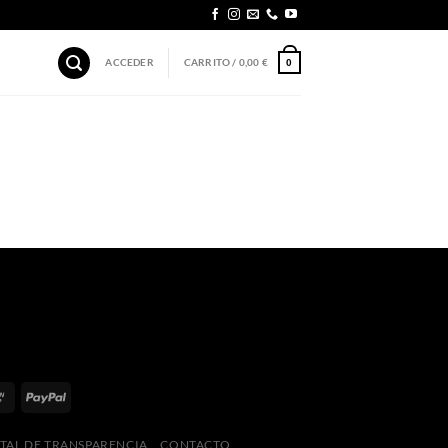
ACCEDER
CARRITO /
0,00
€
0
TAL DE TRANSPARENCIA
CONTACTO