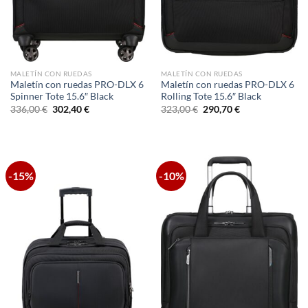
MALETÍN CON RUEDAS
MALETÍN CON RUEDAS
Maletín con ruedas PRO-DLX 6
Maletín con ruedas PRO-DLX 6
Spinner Tote 15.6″ Black
Rolling Tote 15.6″ Black
El
El
El
El
336,00
€
302,40
€
323,00
€
290,70
€
precio
precio
precio
precio
original
actual
original
actual
era:
es:
era:
es:
336,00 €.
302,40 €.
323,00 €.
290,70 €.
-15%
-10%