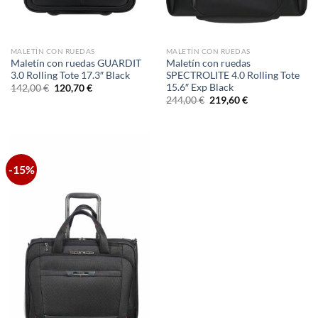
MALETÍN CON RUEDAS
MALETÍN CON RUEDAS
Maletín con ruedas GUARDIT
Maletín con ruedas
3.0 Rolling Tote 17.3″ Black
SPECTROLITE 4.0 Rolling Tote
15.6″ Exp Black
El
El
142,00
€
120,70
€
precio
precio
El
El
244,00
€
219,60
€
original
actual
precio
precio
era:
es:
original
actual
142,00 €.
120,70 €.
era:
es:
244,00 €.
219,60 €.
-15%