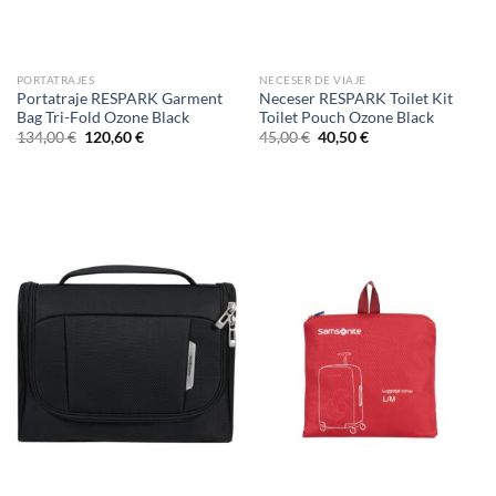
PORTATRAJES
NECESER DE VIAJE
Portatraje RESPARK Garment
Neceser RESPARK Toilet Kit
Bag Tri-Fold Ozone Black
Toilet Pouch Ozone Black
El
El
El
El
134,00
€
120,60
€
45,00
€
40,50
€
precio
precio
precio
precio
original
actual
original
actual
era:
es:
era:
es:
134,00 €.
120,60 €.
45,00 €.
40,50 €.