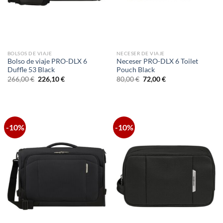
BOLSOS DE VIAJE
NECESER DE VIAJE
Bolso de viaje PRO-DLX 6
Neceser PRO-DLX 6 Toilet
Duffle 53 Black
Pouch Black
El
El
El
El
266,00
€
226,10
€
80,00
€
72,00
€
precio
precio
precio
precio
original
actual
original
actual
era:
es:
era:
es:
266,00 €.
226,10 €.
80,00 €.
72,00 €.
-10%
-10%