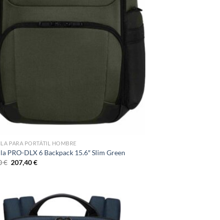
LA PARA PORTÁTIL HOMBRE
la PRO-DLX 6 Backpack 15.6″ Slim Green
El
El
0
€
207,40
€
precio
precio
original
actual
era:
es:
244,00 €.
207,40 €.