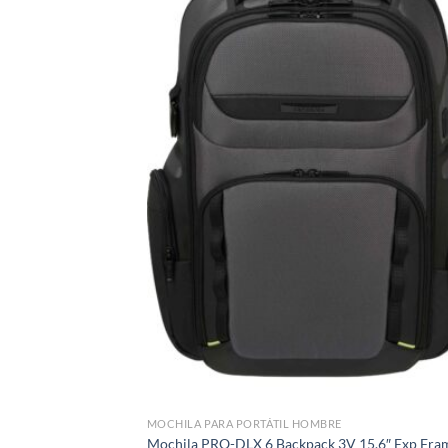
MOCHILA PARA PORTÁTIL HOMBRE
Mochila PRO-DLX 6 Backpack 3V 15.6″ Exp Fra