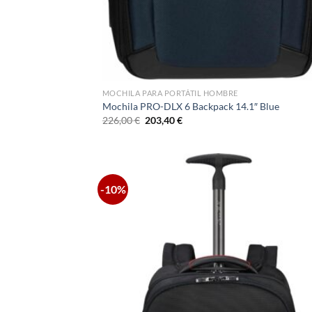
MOCHILA PARA PORTÁTIL HOMBRE
Mochila PRO-DLX 6 Backpack 14.1″ Blue
El
El
226,00
€
203,40
€
precio
precio
original
actual
era:
es:
226,00 €.
203,40 €.
-10%