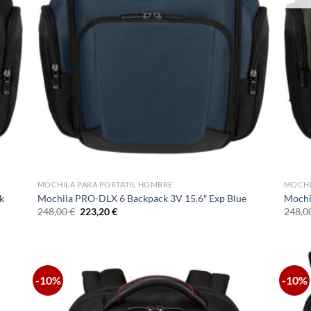
MOCHILA PARA PORTÁTIL HOMBRE
MOCHI
k
Mochila PRO-DLX 6 Backpack 3V 15.6″ Exp Blue
Mochi
El
El
248,00
€
223,20
€
248,0
precio
precio
original
actual
era:
es:
248,00 €.
223,20 €.
-10%
-10%