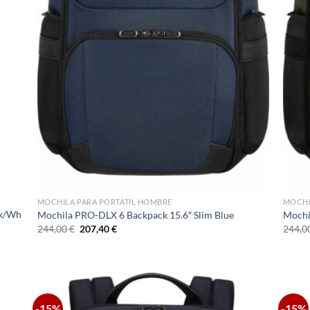
MOCHILA PARA PORTÁTIL HOMBRE
MOCHI
ck/Wh
Mochila PRO-DLX 6 Backpack 15.6″ Slim Blue
Mochi
El
El
244,00
€
207,40
€
244,0
precio
precio
original
actual
era:
es:
244,00 €.
207,40 €.
-15%
-15%