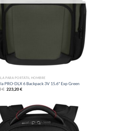
LA PARA PORTÁTIL HOMBRE
la PRO-DLX 6 Backpack 3V 15.6″ Exp Green
El
El
0
€
223,20
€
precio
precio
original
actual
era:
es:
248,00 €.
223,20 €.