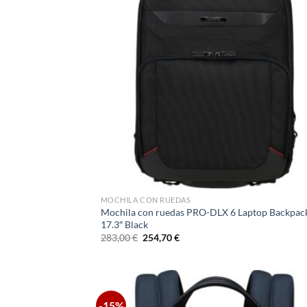
MOCHILA CON RUEDAS
Mochila con ruedas PRO-DLX 6 Laptop Backpa
17.3″ Black
El
El
283,00
€
254,70
€
precio
precio
original
actual
era:
es:
283,00 €.
254,70 €.
-15%