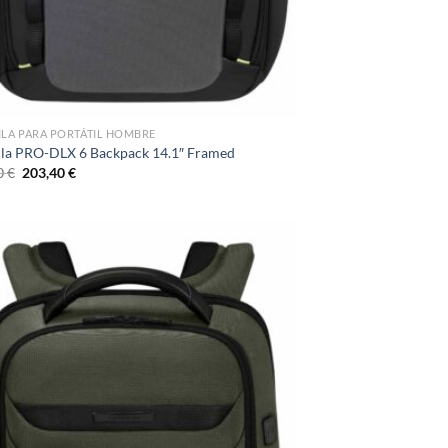
LA PARA PORTÁTIL HOMBRE
la PRO-DLX 6 Backpack 14.1″ Framed
El
El
0
€
203,40
€
precio
precio
original
actual
era:
es:
226,00 €.
203,40 €.