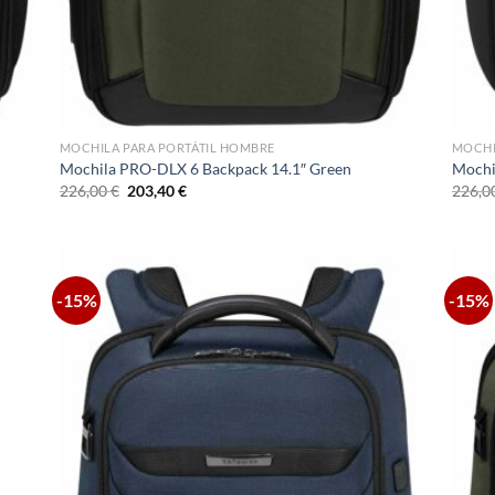
MOCHILA PARA PORTÁTIL HOMBRE
MOCHI
Mochila PRO-DLX 6 Backpack 14.1″ Green
Mochi
El
El
226,00
€
203,40
€
226,0
precio
precio
original
actual
era:
es:
226,00 €.
203,40 €.
-15%
-15%