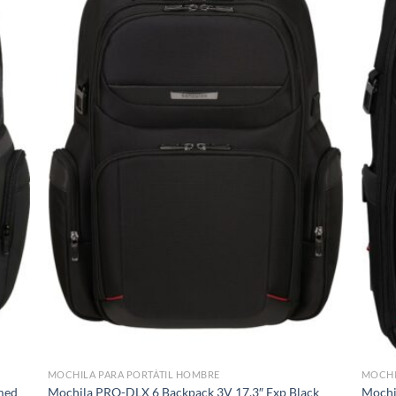
MOCHILA PARA PORTÁTIL HOMBRE
MOCHI
med
Mochila PRO-DLX 6 Backpack 3V 17.3″ Exp Black
Mochi