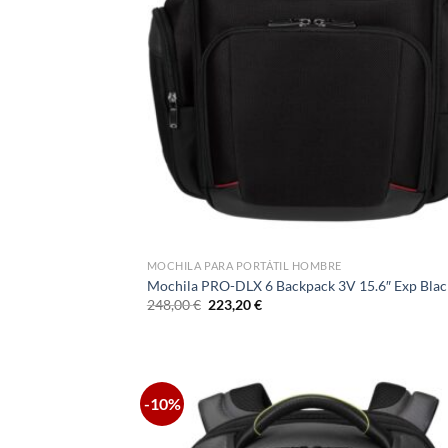
MOCHILA PARA PORTÁTIL HOMBRE
Mochila PRO-DLX 6 Backpack 3V 15.6″ Exp Blac
El
El
248,00
€
223,20
€
precio
precio
original
actual
era:
es:
248,00 €.
223,20 €.
-10%