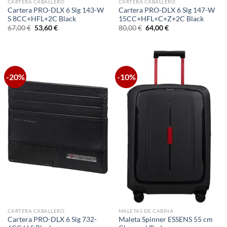
CARTERA CABALLERO
CARTERA CABALLERO
Cartera PRO-DLX 6 Slg 143-W
Cartera PRO-DLX 6 Slg 147-W
S 8CC+HFL+2C Black
15CC+HFL+C+Z+2C Black
El
El
El
El
67,00
€
53,60
€
80,00
€
64,00
€
precio
precio
precio
precio
original
actual
original
actual
era:
es:
era:
es:
67,00 €.
53,60 €.
80,00 €.
64,00 €.
-20%
-10%
CARTERA CABALLERO
MALETAS DE CABINA
Cartera PRO-DLX 6 Slg 732-
Maleta Spinner ESSENS 55 cm