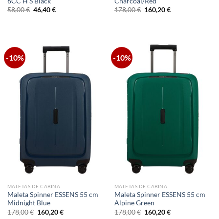
6CC H S Black
Charcoal/Red
El
El
El
El
58,00
€
46,40
€
178,00
€
160,20
€
precio
precio
precio
precio
original
actual
original
actual
era:
es:
era:
es:
58,00 €.
46,40 €.
178,00 €.
160,20 €.
-10%
-10%
MALETAS DE CABINA
MALETAS DE CABINA
Maleta Spinner ESSENS 55 cm
Maleta Spinner ESSENS 55 cm
Midnight Blue
Alpine Green
El
El
El
El
178,00
€
160,20
€
178,00
€
160,20
€
precio
precio
precio
precio