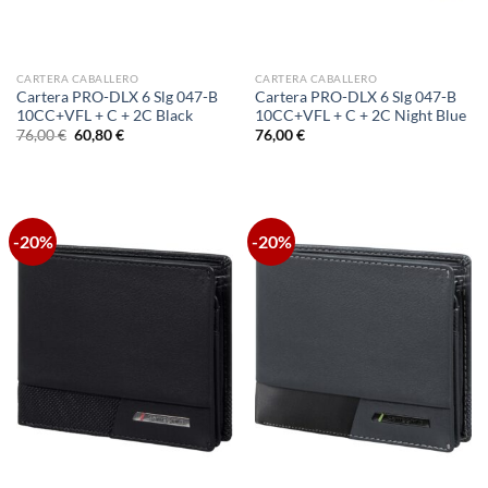
CARTERA CABALLERO
CARTERA CABALLERO
Cartera PRO-DLX 6 Slg 047-B
Cartera PRO-DLX 6 Slg 047-B
10CC+VFL + C + 2C Black
10CC+VFL + C + 2C Night Blue
El
El
76,00
€
60,80
€
76,00
€
precio
precio
original
actual
era:
es:
76,00 €.
60,80 €.
-20%
-20%