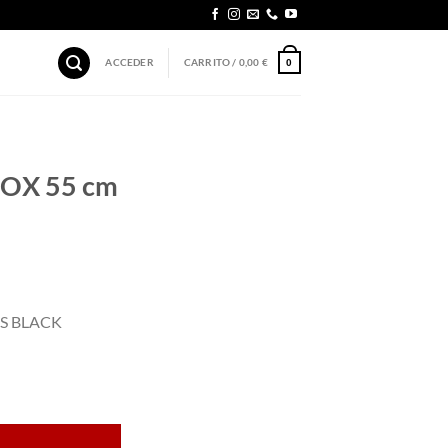
ACCEDER
CARRITO /
0,00
€
0
BOX 55 cm
SS BLACK
Black cantidad