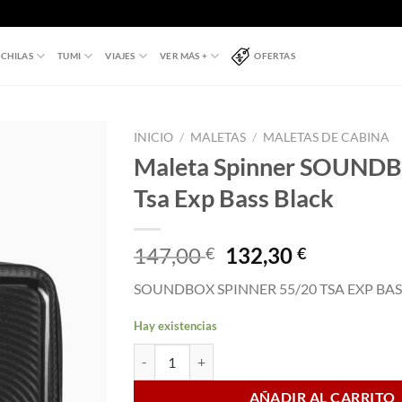
CHILAS
TUMI
VIAJES
VER MÁS +
OFERTAS
INICIO
/
MALETAS
/
MALETAS DE CABINA
Maleta Spinner SOUND
Tsa Exp Bass Black
El
El
147,00
132,30
€
€
precio
precio
SOUNDBOX SPINNER 55/20 TSA EXP BA
original
actual
era:
es:
Hay existencias
147,00 €.
132,30 €.
Maleta Spinner SOUNDBOX 55 cm Tsa Exp Bass 
AÑADIR AL CARRITO