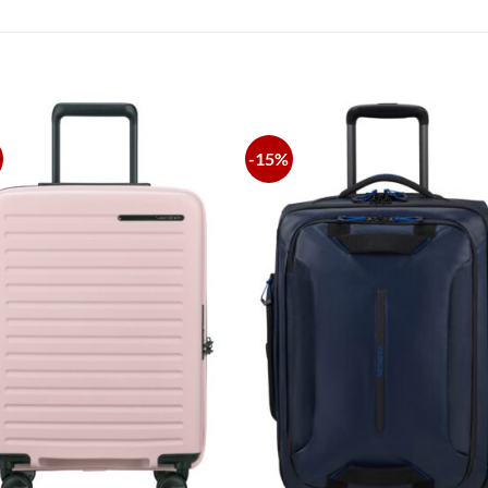
S
-15%