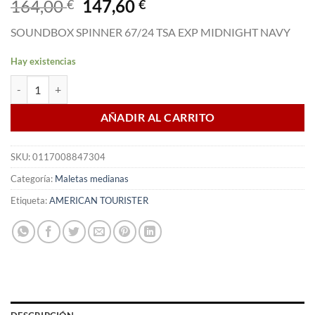
El
El
164,00
147,60
€
€
precio
precio
SOUNDBOX SPINNER 67/24 TSA EXP MIDNIGHT NAVY
original
actual
era:
es:
Hay existencias
164,00 €.
147,60 €.
Maleta Spinner SOUNDBOX 67 cm Tsa Exp Midnight Navy cantidad
AÑADIR AL CARRITO
SKU:
0117008847304
Categoría:
Maletas medianas
Etiqueta:
AMERICAN TOURISTER