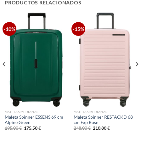
PRODUCTOS RELACIONADOS
-10%
-15%
MALETAS MEDIANAS
MALETAS MEDIANAS
Maleta Spinner ESSENS 69 cm
Maleta Spinner RESTACKD 68
Alpine Green
cm Exp Rose
El
El
El
El
195,00
€
175,50
€
248,00
€
210,80
€
precio
precio
precio
precio
original
actual
original
actual
era:
es:
era:
es: