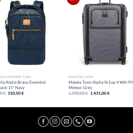
ILA HOMBRE TUMI
MALETAS TUMI
la Alpha Bravo Essential
Maleta Tumi Alpha St Exp 4 Whl P
ack 15″ Navy
Meteor Grey
El
El
El
El
00
€
310,50
€
1.590,00
€
1.431,00
€
precio
precio
precio
precio
original
actual
original
actual
era:
es:
era:
es:
345,00 €.
310,50 €.
1.590,00 €.
1.431,00 €.