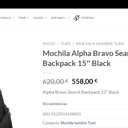
CHILAS
TUMI
VIAJES
VER MÁS +
OFERTAS
INICIO
/
TUMI
/
MOCHILA HOMBRE TUMI
Mochila Alpha Bravo Sea
Backpack 15″ Black
El
El
620,00
558,00
€
€
precio
precio
Alpha Bravo Searck Backpack 15″ Black
original
actual
era:
es:
Sin existencias
620,00 €.
558,00 €.
SKU:
0122014248001
Categoría:
Mochila hombre Tumi