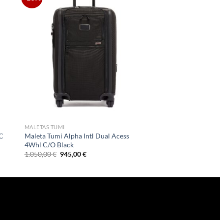
MALETAS TUMI
/C
Maleta Tumi Alpha Intl Dual Acess
4Whl C/O Black
El
El
1.050,00
€
945,00
€
precio
precio
original
actual
era:
es:
1.050,00 €.
945,00 €.