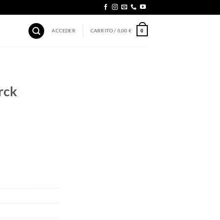
ACCEDER
CARRITO /
0,00
€
0
rck