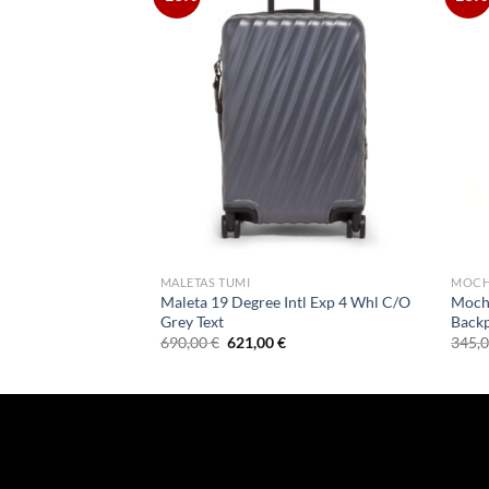
MALETAS TUMI
MOCH
t Exp 4 Whl P/C
Maleta 19 Degree Intl Exp 4 Whl C/O
Mochi
Grey Text
Backp
El
El
El
690,00
€
621,00
€
345,
precio
precio
precio
actual
original
actual
es:
era:
es:
711,00 €.
690,00 €.
621,00 €.