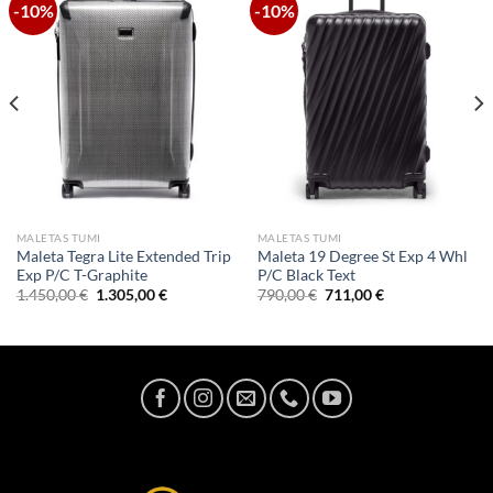
-10%
-10%
MALETAS TUMI
MALETAS TUMI
Maleta Tegra Lite Extended Trip
Maleta 19 Degree St Exp 4 Whl
Exp P/C T-Graphite
P/C Black Text
El
El
El
El
1.450,00
€
1.305,00
€
790,00
€
711,00
€
precio
precio
precio
precio
original
actual
original
actual
era:
es:
era:
es:
1.450,00 €.
1.305,00 €.
790,00 €.
711,00 €.