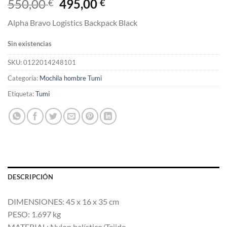
El
El
550,00
495,00
€
€
precio
precio
Alpha Bravo Logistics Backpack Black
original
actual
era:
es:
Sin existencias
550,00 €.
495,00 €.
SKU:
0122014248101
Categoría:
Mochila hombre Tumi
Etiqueta:
Tumi
DESCRIPCIÓN
DIMENSIONES: 45 x 16 x 35 cm
PESO: 1.697 kg
MATERIAL: Nylon balístico/Tejido