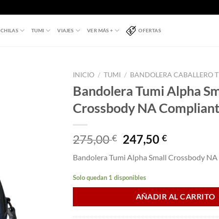
CHILAS
TUMI
VIAJES
VER MÁS +
OFERTAS
INICIO
/
TUMI
/
BANDOLERA CABALLERO 
Bandolera Tumi Alpha Sm
Crossbody NA Complian
El
El
275,00
247,50
€
€
precio
precio
Bandolera Tumi Alpha Small Crossbody NA
original
actual
era:
es:
Solo quedan 1 disponibles
275,00 €.
247,50 €.
AÑADIR AL CARRITO