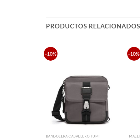
PRODUCTOS RELACIONADO
-10%
-10%
UMI
BANDOLERA CABALLERO TUMI
MALET