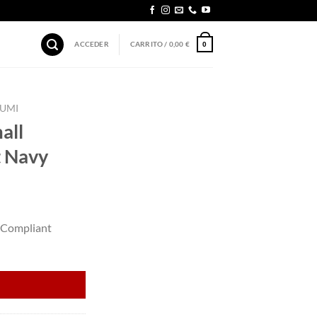
ACCEDER
CARRITO /
0,00
€
0
TUMI
all
t Navy
 Compliant