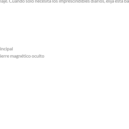
je. Cuando solo necesita los imprescindibles diarios, elija esta 
incipal
cierre magnético oculto