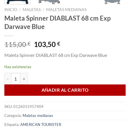
INICIO
/
MALETAS
/
MALETAS MEDIANAS
Maleta Spinner DIABLAST 68 cm Exp
Darwave Blue
El
El
115,00
103,50
€
€
precio
precio
Maleta Spinner DIABLAST 68 cm Exp Darwave Blue
original
actual
era:
es:
Hay existencias
115,00 €.
103,50 €.
Maleta Spinner DIABLAST 68 cm Exp Darwave Blue cantidad
AÑADIR AL CARRITO
SKU:
0126015957404
Categoría:
Maletas medianas
Etiqueta:
AMERICAN TOURISTER