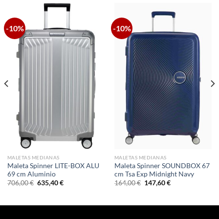
-10%
-10%
MALETAS MEDIANAS
MALETAS MEDIANAS
Maleta Spinner LITE-BOX ALU
Maleta Spinner SOUNDBOX 67
69 cm Aluminio
cm Tsa Exp Midnight Navy
El
El
El
El
706,00
€
635,40
€
164,00
€
147,60
€
precio
precio
precio
precio
original
actual
original
actual
era:
es:
era:
es:
706,00 €.
635,40 €.
164,00 €.
147,60 €.