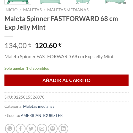
INICIO
/
MALETAS
/
MALETAS MEDIANAS
Maleta Spinner FASTFORWARD 68 cm
Exp Jelly Mint
El
El
134,00
120,60
€
€
precio
precio
Maleta Spinner FASTFORWARD 68 cm Exp Jelly Mint
original
actual
era:
es:
Solo quedan 1 disponibles
134,00 €.
120,60 €.
AÑADIR AL CARRITO
SKU:
0225015526070
Categoría:
Maletas medianas
Etiqueta:
AMERICAN TOURISTER