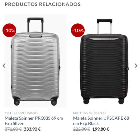
PRODUCTOS RELACIONADOS
-10%
-10%
MALETAS MEDIANAS
MALETAS MEDIANAS
Maleta Spinner PROXIS 69 cm
Maleta Spinner UPSCAPE 68
Exp Silver
cm Exp Black
El
El
El
El
371,00
€
333,90
€
222,00
€
199,80
€
precio
precio
precio
precio
original
actual
original
actual