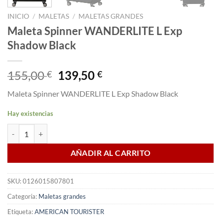
INICIO
/
MALETAS
/
MALETAS GRANDES
Maleta Spinner WANDERLITE L Exp
Shadow Black
El
El
155,00
139,50
€
€
precio
precio
Maleta Spinner WANDERLITE L Exp Shadow Black
original
actual
era:
es:
Hay existencias
155,00 €.
139,50 €.
Maleta Spinner WANDERLITE L Exp Shadow Black cantidad
AÑADIR AL CARRITO
SKU:
0126015807801
Categoría:
Maletas grandes
Etiqueta:
AMERICAN TOURISTER