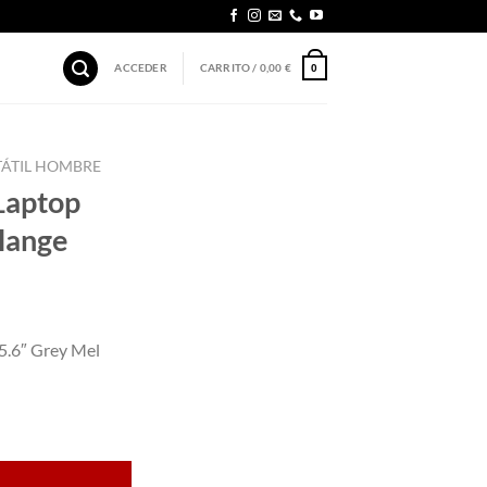
ACCEDER
CARRITO /
0,00
€
0
TÁTIL HOMBRE
Laptop
lange
.6″ Grey Mel
Grey Melange cantidad