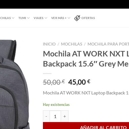
CHILAS
TUMI
VIAJES
VER MÁS +
OFERTAS
INICIO
/
MOCHILAS
/
MOCHILA PARA POR
Mochila AT WORK NXT 
Backpack 15.6″ Grey Me
El
El
50,00
45,00
€
€
precio
precio
Mochila AT WORK NXT Laptop Backpack 15
original
actual
era:
es:
Hay existencias
50,00 €.
45,00 €.
Mochila AT WORK NXT Laptop Backpack 15.6" 
AÑADIR AL CARRITO