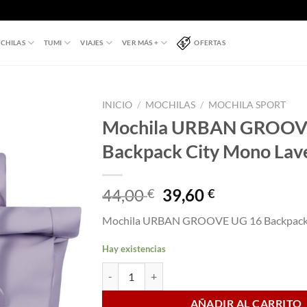
CHILAS
TUMI
VIAJES
VER MÁS +
OFERTAS
INICIO
/
MOCHILAS
/
MOCHILA SPORT
Mochila URBAN GROOV
Backpack City Mono Lav
El
El
44,00
39,60
€
€
precio
precio
Mochila URBAN GROOVE UG 16 Backpack 
original
actual
era:
es:
Hay existencias
44,00 €.
39,60 €.
Mochila URBAN GROOVE UG 16 Backpack City 
AÑADIR AL CARRITO