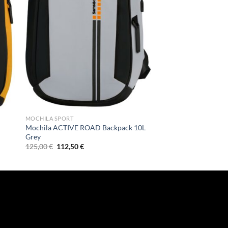
MOCHILA SPORT
Mochila ACTIVE ROAD Backpack 10L
Grey
El
El
125,00
€
112,50
€
precio
precio
original
actual
era:
es:
125,00 €.
112,50 €.