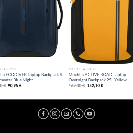
ILA SPORT
MOCHILA SPORT
ila ECODIVER Laptop Backpack S
Mochila ACTIVE ROAD Laptop
seater Blue Night
Overnight Backpack 25L Yellow
El
El
El
El
00
€
90,95
€
169,00
€
152,10
€
precio
precio
precio
precio
original
actual
original
actual
era:
es:
era:
es:
107,00 €.
90,95 €.
169,00 €.
152,10 €.