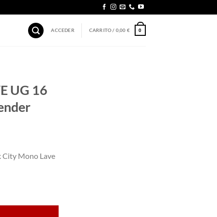
ACCEDER
CARRITO /
0,00
€
0
E UG 16
ender
City Mono Lave
Mono Lavender cantidad