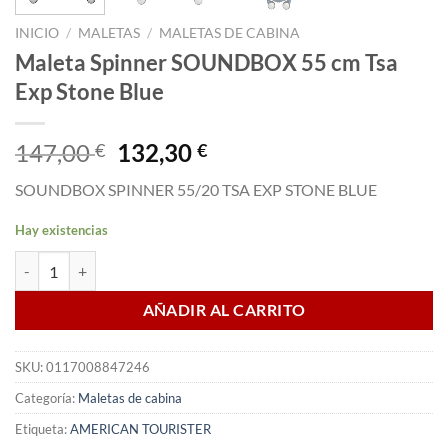
INICIO
/
MALETAS
/
MALETAS DE CABINA
Maleta Spinner SOUNDBOX 55 cm Tsa
Exp Stone Blue
El
El
147,00
132,30
€
€
precio
precio
SOUNDBOX SPINNER 55/20 TSA EXP STONE BLUE
original
actual
era:
es:
Hay existencias
147,00 €.
132,30 €.
Maleta Spinner SOUNDBOX 55 cm Tsa Exp Stone Blue cantidad
AÑADIR AL CARRITO
SKU:
0117008847246
Categoría:
Maletas de cabina
Etiqueta:
AMERICAN TOURISTER