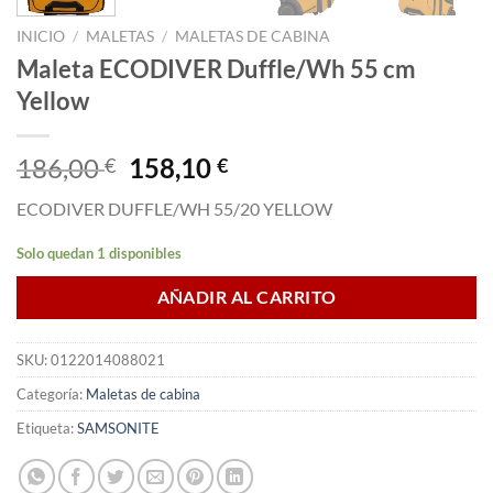
INICIO
/
MALETAS
/
MALETAS DE CABINA
Maleta ECODIVER Duffle/Wh 55 cm
Yellow
El
El
186,00
158,10
€
€
precio
precio
ECODIVER DUFFLE/WH 55/20 YELLOW
original
actual
era:
es:
Solo quedan 1 disponibles
186,00 €.
158,10 €.
AÑADIR AL CARRITO
SKU:
0122014088021
Categoría:
Maletas de cabina
Etiqueta:
SAMSONITE