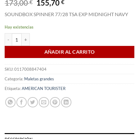
El
El
173,00
155,70
€
€
precio
precio
SOUNDBOX SPINNER 77/28 TSA EXP MIDNIGHT NAVY
original
actual
era:
es:
Hay existencias
173,00 €.
155,70 €.
Maleta Spinner SOUNDBOX 77 cm Tsa Exp Midnight Blue cantidad
AÑADIR AL CARRITO
SKU:
0117008847404
Categoría:
Maletas grandes
Etiqueta:
AMERICAN TOURISTER