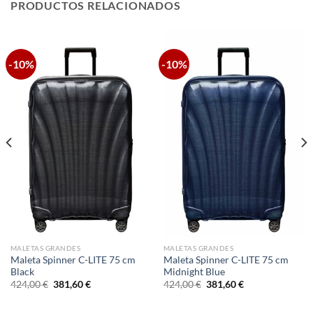
PRODUCTOS RELACIONADOS
-10%
-10%
MALETAS GRANDES
MALETAS GRANDES
Maleta Spinner C-LITE 75 cm
Maleta Spinner C-LITE 75 cm
Black
Midnight Blue
El
El
El
El
424,00
€
381,60
€
424,00
€
381,60
€
precio
precio
precio
precio
original
actual
original
actual
era:
es:
era:
es: