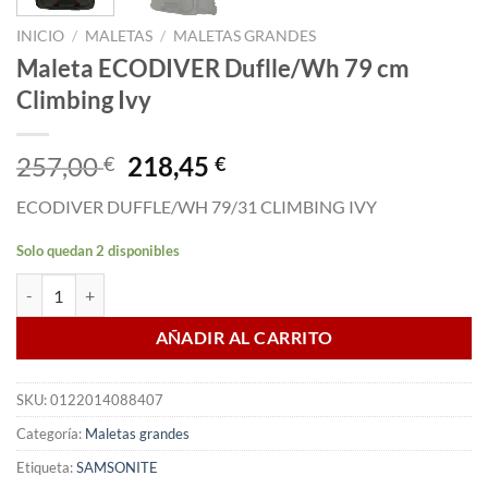
INICIO
/
MALETAS
/
MALETAS GRANDES
Maleta ECODIVER Duflle/Wh 79 cm
Climbing Ivy
El
El
257,00
218,45
€
€
precio
precio
ECODIVER DUFFLE/WH 79/31 CLIMBING IVY
original
actual
era:
es:
Solo quedan 2 disponibles
257,00 €.
218,45 €.
Maleta ECODIVER Duflle/Wh 79 cm Climbing Ivy cantidad
AÑADIR AL CARRITO
SKU:
0122014088407
Categoría:
Maletas grandes
Etiqueta:
SAMSONITE