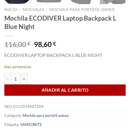
INICIO
/
MOCHILAS
/
MOCHILA PARA PORTÁTIL UNISEX
Mochila ECODIVER Laptop Backpack L
Blue Night
El
El
116,00
98,60
€
€
precio
precio
ECODIVER LAPTOP BACKPACK L BLUE NIGHT
original
actual
era:
es:
Hay existencias
116,00 €.
98,60 €.
Mochila ECODIVER Laptop Backpack L Blue Night cantidad
AÑADIR AL CARRITO
SKU:
0122014087204
Categoría:
Mochila para portátil unisex
Etiqueta:
SAMSONITE