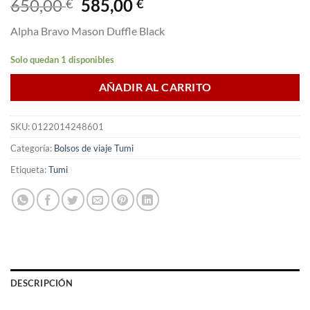
El
El
650,00
585,00
€
€
precio
precio
Alpha Bravo Mason Duffle Black
original
actual
era:
es:
Solo quedan 1 disponibles
650,00 €.
585,00 €.
AÑADIR AL CARRITO
SKU:
0122014248601
Categoría:
Bolsos de viaje Tumi
Etiqueta:
Tumi
DESCRIPCIÓN