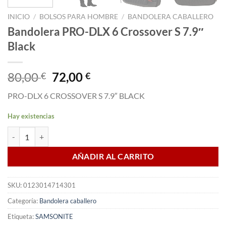
INICIO
/
BOLSOS PARA HOMBRE
/
BANDOLERA CABALLERO
Bandolera PRO-DLX 6 Crossover S 7.9″
Black
El
El
80,00
72,00
€
€
precio
precio
PRO-DLX 6 CROSSOVER S 7.9″ BLACK
original
actual
era:
es:
Hay existencias
80,00 €.
72,00 €.
Bandolera PRO-DLX 6 Crossover S 7.9" Black cantidad
AÑADIR AL CARRITO
SKU:
0123014714301
Categoría:
Bandolera caballero
Etiqueta:
SAMSONITE