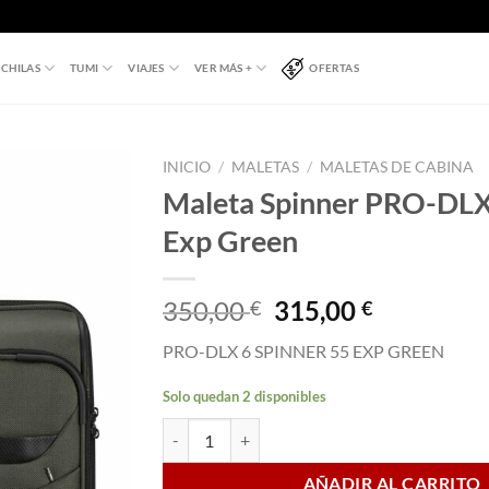
CHILAS
TUMI
VIAJES
VER MÁS +
OFERTAS
INICIO
/
MALETAS
/
MALETAS DE CABINA
Maleta Spinner PRO-DLX
Exp Green
El
El
350,00
315,00
€
€
precio
precio
PRO-DLX 6 SPINNER 55 EXP GREEN
original
actual
era:
es:
Solo quedan 2 disponibles
350,00 €.
315,00 €.
Maleta Spinner PRO-DLX 6 55 cm Exp Green ca
AÑADIR AL CARRITO