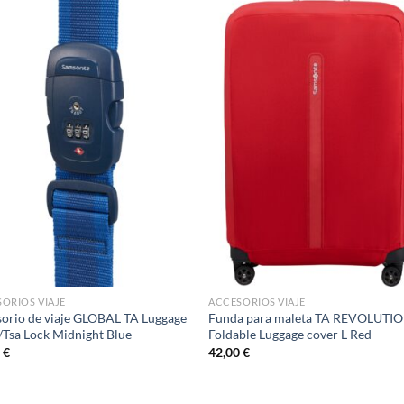
ORIOS VIAJE
ACCESORIOS VIAJE
orio de viaje GLOBAL TA Luggage
Funda para maleta TA REVOLUTI
/Tsa Lock Midnight Blue
Foldable Luggage cover L Red
0
€
42,00
€