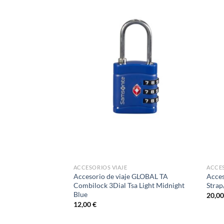
ACCESORIOS VIAJE
ACCES
 GLOBAL TA Foldable
Accesorio de viaje GLOBAL TA
Acces
idnight Blue
Combilock 3Dial Tsa Light Midnight
Strap
Blue
20,0
12,00
€