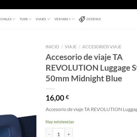
CHILAS
TUMI
VIAJES
VER MÁS +
OFERTAS
INICIO
/
VIAJE
/
ACCESORIOS VIAJE
Accesorio de viaje TA
REVOLUTION Luggage S
50mm Midnight Blue
16,00
€
Accesorio de viaje TA REVOLUTION Lugga
Hay existencias
Accesorio de viaje TA REVOLUTION Luggage St