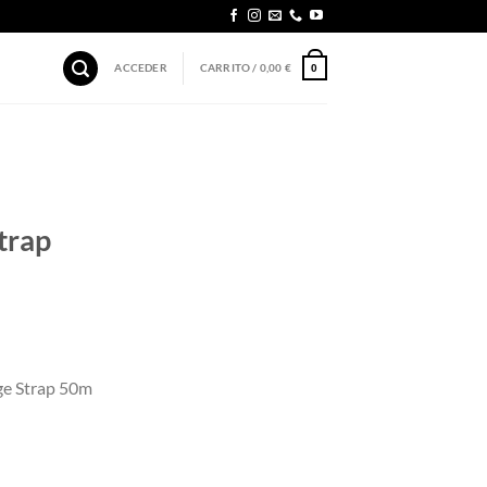
ACCEDER
CARRITO /
0,00
€
0
trap
ge Strap 50m
rap 50mm Midnight Blue cantidad