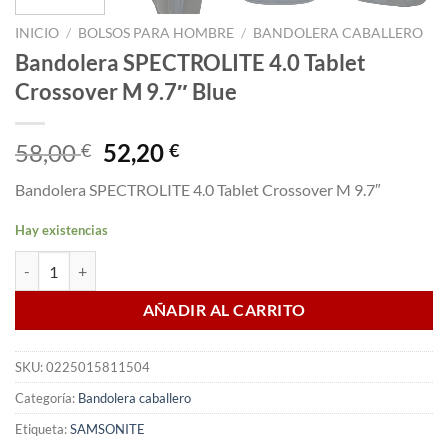
INICIO
/
BOLSOS PARA HOMBRE
/
BANDOLERA CABALLERO
Bandolera SPECTROLITE 4.0 Tablet
Crossover M 9.7″ Blue
El
El
58,00
52,20
€
€
precio
precio
Bandolera SPECTROLITE 4.0 Tablet Crossover M 9.7″
original
actual
era:
es:
Hay existencias
58,00 €.
52,20 €.
Bandolera SPECTROLITE 4.0 Tablet Crossover M 9.7" Blue cantidad
AÑADIR AL CARRITO
SKU:
0225015811504
Categoría:
Bandolera caballero
Etiqueta:
SAMSONITE