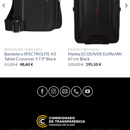
BANDOLERA CABALLERO
MALETAS MEDIANAS
Bandolera SPECTROLITE 4.0
Maleta ECODIVER Duffle/Wh
Tablet Crossover S 7.9″ Black
67 cm Black
El
El
El
El
54,00
€
48,60
€
230,00
€
195,50
€
precio
precio
precio
precio
original
actual
original
actual
era:
es:
era:
es:
54,00 €.
48,60 €.
230,00 €.
195,50 €.