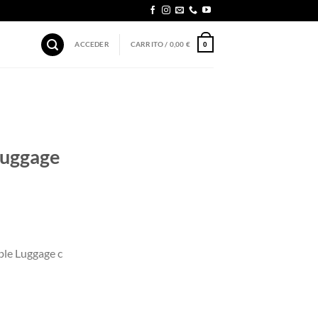
ACCEDER
CARRITO /
0,00
€
0
uggage
le Luggage c
gage cover XL City Print cantidad