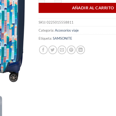
AÑADIR AL CARRITO
SKU:
0225015558811
Categoría:
Accesorios viaje
Etiqueta:
SAMSONITE