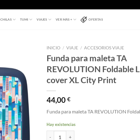
CHILAS
TUMI
VIAJES
VER MÁS +
OFERTAS
INICIO
/
VIAJE
/
ACCESORIOS VIAJE
Funda para maleta TA
REVOLUTION Foldable L
cover XL City Print
44,00
€
Funda para maleta TA REVOLUTION Foldab
Hay existencias
Funda para maleta TA REVOLUTION Foldable Lug