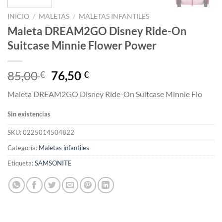
INICIO
/
MALETAS
/
MALETAS INFANTILES
Maleta DREAM2GO Disney Ride-On
Suitcase Minnie Flower Power
El
El
85,00
76,50
€
€
precio
precio
Maleta DREAM2GO Disney Ride-On Suitcase Minnie Flo
original
actual
era:
es:
Sin existencias
85,00 €.
76,50 €.
SKU:
0225014504822
Categoría:
Maletas infantiles
Etiqueta:
SAMSONITE