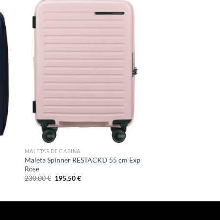
MALETAS DE CABINA
Maleta Spinner RESTACKD 55 cm Exp
Rose
El
El
230,00
€
195,50
€
precio
precio
original
actual
era:
es:
230,00 €.
195,50 €.