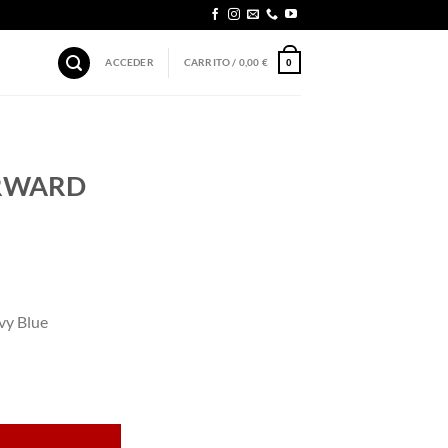
ACCEDER
CARRITO /
0,00
€
0
ORWARD
y Blue
 Blue cantidad