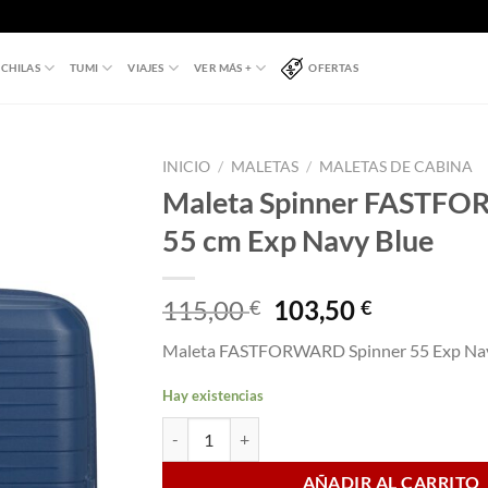
CHILAS
TUMI
VIAJES
VER MÁS +
OFERTAS
INICIO
/
MALETAS
/
MALETAS DE CABINA
Maleta Spinner FASTF
55 cm Exp Navy Blue
El
El
115,00
103,50
€
€
precio
precio
Maleta FASTFORWARD Spinner 55 Exp Nav
original
actual
era:
es:
Hay existencias
115,00 €.
103,50 €.
Maleta Spinner FASTFORWARD 55 cm Exp Navy
AÑADIR AL CARRITO