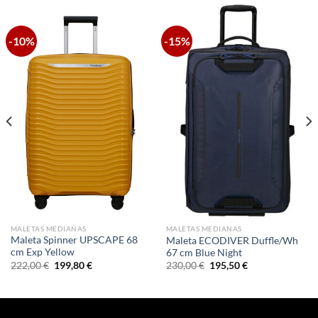
-10%
-15%
MALETAS MEDIANAS
MALETAS MEDIANAS
Maleta Spinner UPSCAPE 68
Maleta ECODIVER Duffle/Wh
cm Exp Yellow
67 cm Blue Night
El
El
El
El
222,00
€
199,80
€
230,00
€
195,50
€
precio
precio
precio
precio
original
actual
original
actual
era:
es:
era:
es:
222,00 €.
199,80 €.
230,00 €.
195,50 €.