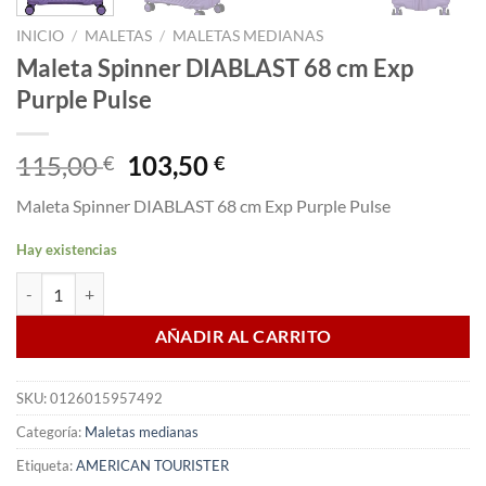
INICIO
/
MALETAS
/
MALETAS MEDIANAS
Maleta Spinner DIABLAST 68 cm Exp
Purple Pulse
El
El
115,00
103,50
€
€
precio
precio
Maleta Spinner DIABLAST 68 cm Exp Purple Pulse
original
actual
era:
es:
Hay existencias
115,00 €.
103,50 €.
Maleta Spinner DIABLAST 68 cm Exp Purple Pulse cantidad
AÑADIR AL CARRITO
SKU:
0126015957492
Categoría:
Maletas medianas
Etiqueta:
AMERICAN TOURISTER