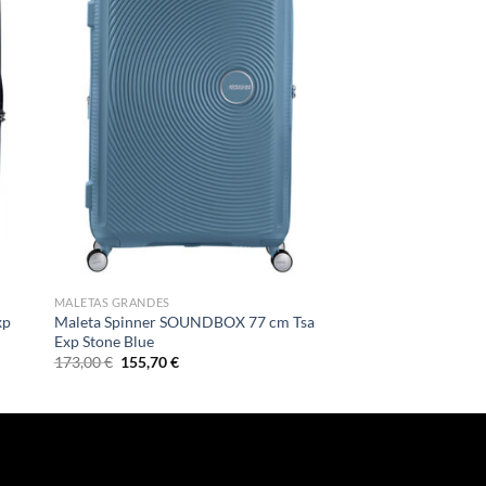
MALETAS GRANDES
xp
Maleta Spinner SOUNDBOX 77 cm Tsa
Exp Stone Blue
El
El
173,00
€
155,70
€
precio
precio
original
actual
era:
es:
173,00 €.
155,70 €.