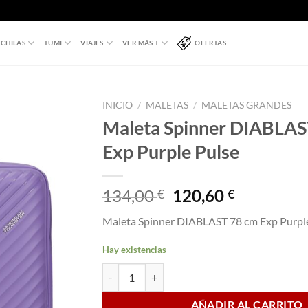
CHILAS
TUMI
VIAJES
VER MÁS +
OFERTAS
INICIO
/
MALETAS
/
MALETAS GRANDES
Maleta Spinner DIABLAS
Exp Purple Pulse
El
El
134,00
120,60
€
€
precio
precio
Maleta Spinner DIABLAST 78 cm Exp Purpl
original
actual
era:
es:
Hay existencias
134,00 €.
120,60 €.
Maleta Spinner DIABLAST 78 cm Exp Purple Pul
AÑADIR AL CARRITO