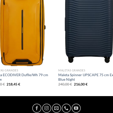
TAS GRANDES
MALETAS GRANDES
ta ECODIVER Duflle/Wh 79 cm
Maleta Spinner UPSCAPE 75 cm E
ow
Blue Night
El
El
El
El
00
€
218,45
€
240,00
€
216,00
€
precio
precio
precio
precio
original
actual
original
actual
era:
es:
era:
es:
257,00 €.
218,45 €.
240,00 €.
216,00 €.