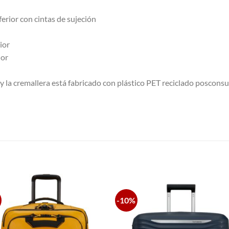
rior con cintas de sujeción
ior
ior
r y la cremallera está fabricado con plástico PET reciclado poscons
S
-10%