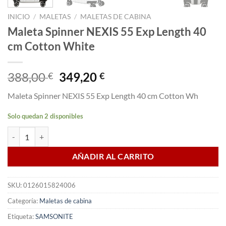
INICIO
/
MALETAS
/
MALETAS DE CABINA
Maleta Spinner NEXIS 55 Exp Length 40
cm Cotton White
El
El
388,00
349,20
€
€
precio
precio
Maleta Spinner NEXIS 55 Exp Length 40 cm Cotton Wh
original
actual
era:
es:
Solo quedan 2 disponibles
388,00 €.
349,20 €.
Maleta Spinner NEXIS 55 Exp Length 40 cm Cotton White cantidad
AÑADIR AL CARRITO
SKU:
0126015824006
Categoría:
Maletas de cabina
Etiqueta:
SAMSONITE