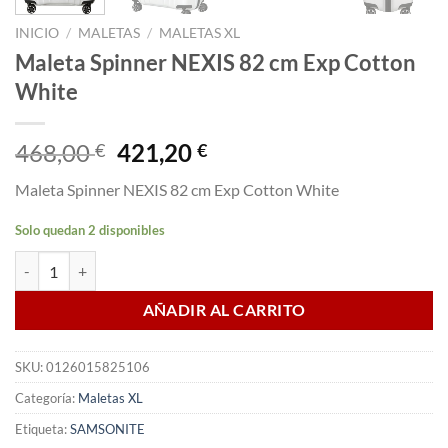
INICIO
/
MALETAS
/
MALETAS XL
Maleta Spinner NEXIS 82 cm Exp Cotton
White
El
El
468,00
421,20
€
€
precio
precio
Maleta Spinner NEXIS 82 cm Exp Cotton White
original
actual
era:
es:
Solo quedan 2 disponibles
468,00 €.
421,20 €.
Maleta Spinner NEXIS 82 cm Exp Cotton White cantidad
AÑADIR AL CARRITO
SKU:
0126015825106
Categoría:
Maletas XL
Etiqueta:
SAMSONITE