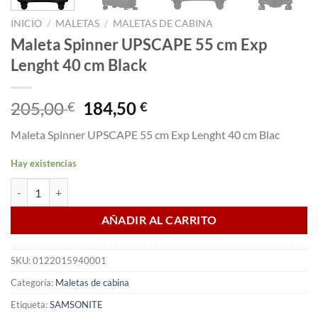
INICIO
/
MALETAS
/
MALETAS DE CABINA
Maleta Spinner UPSCAPE 55 cm Exp
Lenght 40 cm Black
El
El
205,00
184,50
€
€
precio
precio
Maleta Spinner UPSCAPE 55 cm Exp Lenght 40 cm Blac
original
actual
era:
es:
Hay existencias
205,00 €.
184,50 €.
Maleta Spinner UPSCAPE 55 cm Exp Lenght 40 cm Black cantidad
AÑADIR AL CARRITO
SKU:
0122015940001
Categoría:
Maletas de cabina
Etiqueta:
SAMSONITE