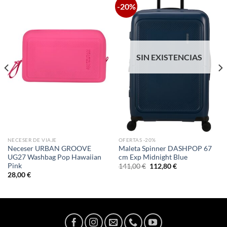
-20%
SIN EXISTENCIAS
NECESER DE VIAJE
OFERTAS -20%
Neceser URBAN GROOVE
Maleta Spinner DASHPOP 67
UG27 Washbag Pop Hawaiian
cm Exp Midnight Blue
Pink
El
El
141,00
€
112,80
€
precio
precio
28,00
€
original
actual
era:
es:
141,00 €.
112,80 €.