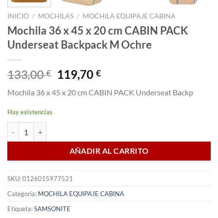
INICIO
/
MOCHILAS
/
MOCHILA EQUIPAJE CABINA
Mochila 36 x 45 x 20 cm CABIN PACK
Underseat Backpack M Ochre
El
El
133,00
119,70
€
€
precio
precio
Mochila 36 x 45 x 20 cm CABIN PACK Underseat Backp
original
actual
era:
es:
Hay existencias
133,00 €.
119,70 €.
Mochila 36 x 45 x 20 cm CABIN PACK Underseat Backpack M Ochre 
AÑADIR AL CARRITO
SKU:
0126015977521
Categoría:
MOCHILA EQUIPAJE CABINA
Etiqueta:
SAMSONITE