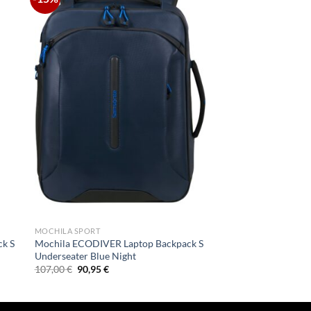
MOCHILA SPORT
ck S
Mochila ECODIVER Laptop Backpack S
Underseater Blue Night
El
El
107,00
€
90,95
€
precio
precio
original
actual
era:
es:
107,00 €.
90,95 €.