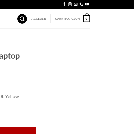
ACCEDER
CARRITO /
0,00
€
0
aptop
0L Yellow
llow cantidad