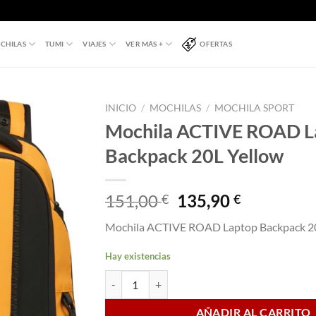
CHILAS
TUMI
VIAJES
VER MÁS +
OFERTAS
INICIO
/
MOCHILAS
/
MOCHILA SPORT
Mochila ACTIVE ROAD L
Backpack 20L Yellow
El
El
151,00
135,90
€
€
precio
precio
Mochila ACTIVE ROAD Laptop Backpack 2
original
actual
era:
es:
Hay existencias
151,00 €.
135,90 €.
Mochila ACTIVE ROAD Laptop Backpack 20L Ye
AÑADIR AL CARRITO