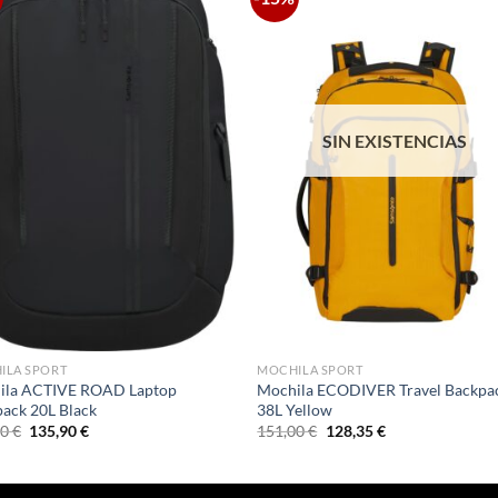
SIN EXISTENCIAS
ILA SPORT
MOCHILA SPORT
ila ACTIVE ROAD Laptop
Mochila ECODIVER Travel Backpa
ack 20L Black
38L Yellow
El
El
El
El
00
€
135,90
€
151,00
€
128,35
€
precio
precio
precio
precio
original
actual
original
actual
era:
es:
era:
es:
151,00 €.
135,90 €.
151,00 €.
128,35 €.