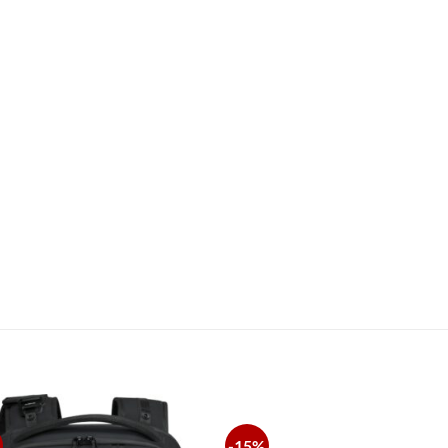
S
-15%