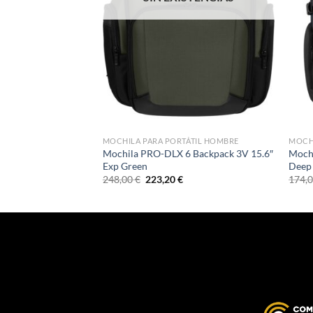
ÁTIL HOMBRE
MOCHILA PARA PORTÁTIL HOMBRE
MOCHI
GROOVE UG26
Mochila PRO-DLX 6 Backpack 3V 15.6″
Mochi
5.6″ Dark Navy
Exp Green
Deep
El
El
248,00
€
223,20
€
174,
cio
precio
precio
ual
original
actual
era:
es:
70 €.
248,00 €.
223,20 €.