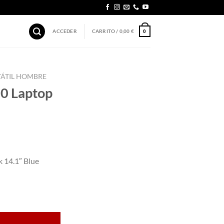
ACCEDER
CARRITO /
0,00
€
0
TÁTIL HOMBRE
0 Laptop
 14.1″ Blue
" Blue cantidad