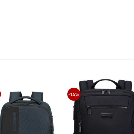
S
-15%