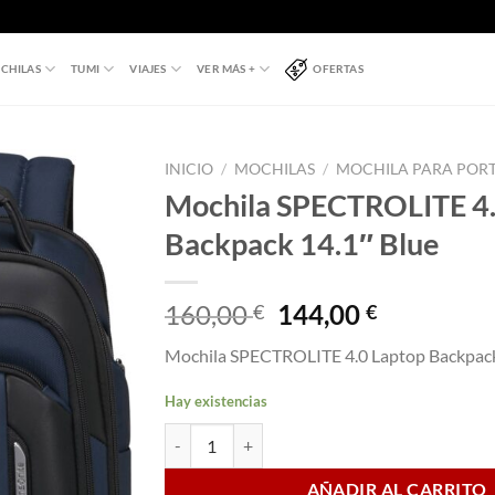
CHILAS
TUMI
VIAJES
VER MÁS +
OFERTAS
INICIO
/
MOCHILAS
/
MOCHILA PARA POR
Mochila SPECTROLITE 4.
Backpack 14.1″ Blue
El
El
160,00
144,00
€
€
precio
precio
Mochila SPECTROLITE 4.0 Laptop Backpack
original
actual
era:
es:
Hay existencias
160,00 €.
144,00 €.
Mochila SPECTROLITE 4.0 Laptop Backpack 14.1
AÑADIR AL CARRITO