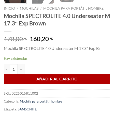
INICIO
/
MOCHILAS
/
MOCHILA PARA PORTÁTIL HOMBRE
Mochila SPECTROLITE 4.0 Underseater M
17.3″ Exp Brown
El
El
178,00
160,20
€
€
precio
precio
Mochila SPECTROLITE 4.0 Underseater M 17.3″ Exp Br
original
actual
era:
es:
Hay existencias
178,00 €.
160,20 €.
Mochila SPECTROLITE 4.0 Underseater M 17.3" Exp Brown cantidad
AÑADIR AL CARRITO
SKU:
0225015811002
Categoría:
Mochila para portátil hombre
Etiqueta:
SAMSONITE