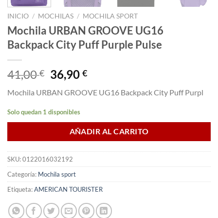
INICIO
/
MOCHILAS
/
MOCHILA SPORT
Mochila URBAN GROOVE UG16
Backpack City Puff Purple Pulse
El
El
41,00
36,90
€
€
precio
precio
Mochila URBAN GROOVE UG16 Backpack City Puff Purpl
original
actual
era:
es:
Solo quedan 1 disponibles
41,00 €.
36,90 €.
AÑADIR AL CARRITO
SKU:
0122016032192
Categoría:
Mochila sport
Etiqueta:
AMERICAN TOURISTER