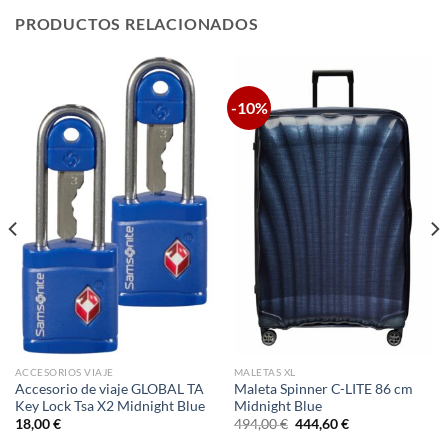
PRODUCTOS RELACIONADOS
-10%
ACCESORIOS VIAJE
MALETAS XL
Accesorio de viaje GLOBAL TA
Maleta Spinner C-LITE 86 cm
Key Lock Tsa X2 Midnight Blue
Midnight Blue
El
El
18,00
€
494,00
€
444,60
€
precio
precio