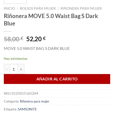
INICIO
/
BOLSOS PARA MUJER
/
RIÑONERA PARA MUJER
Riñonera MOVE 5.0 Waist Bag S Dark
Blue
El
El
58,00
52,20
€
€
precio
precio
MOVE 5.0 WAIST BAG S DARK BLUE
original
actual
era:
es:
Hay existencias
58,00 €.
52,20 €.
Riñonera MOVE 5.0 Waist Bag S Dark Blue cantidad
AÑADIR AL CARRITO
SKU:
0125015165204
Categoría:
Riñonera para mujer
Etiqueta:
SAMSONITE