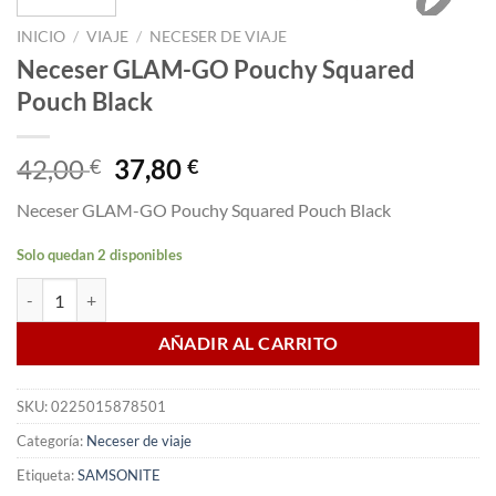
INICIO
/
VIAJE
/
NECESER DE VIAJE
Neceser GLAM-GO Pouchy Squared
Pouch Black
El
El
42,00
37,80
€
€
precio
precio
Neceser GLAM-GO Pouchy Squared Pouch Black
original
actual
era:
es:
Solo quedan 2 disponibles
42,00 €.
37,80 €.
Neceser GLAM-GO Pouchy Squared Pouch Black cantidad
AÑADIR AL CARRITO
SKU:
0225015878501
Categoría:
Neceser de viaje
Etiqueta:
SAMSONITE