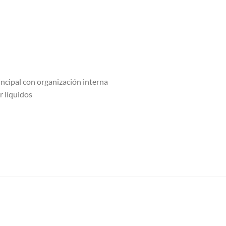
cipal con organización interna
r líquidos
S