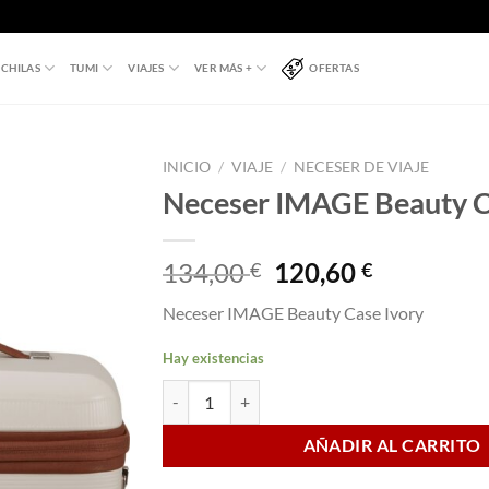
CHILAS
TUMI
VIAJES
VER MÁS +
OFERTAS
INICIO
/
VIAJE
/
NECESER DE VIAJE
Neceser IMAGE Beauty C
El
El
134,00
120,60
€
€
precio
precio
Neceser IMAGE Beauty Case Ivory
original
actual
era:
es:
Hay existencias
134,00 €.
120,60 €.
Neceser IMAGE Beauty Case Ivory cantidad
AÑADIR AL CARRITO