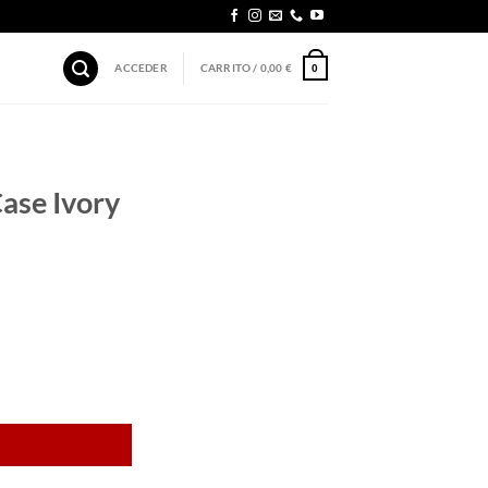
ACCEDER
CARRITO /
0,00
€
0
ase Ivory