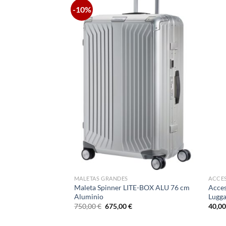
-10%
MALETAS GRANDES
ACCES
Duffle/Wh 67 cm
Maleta Spinner LITE-BOX ALU 76 cm
Acces
Aluminio
Lugg
El
El
El
750,00
€
675,00
€
40,0
precio
precio
precio
actual
original
actual