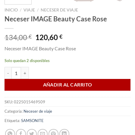
INICIO
/
VIAJE
/
NECESER DE VIAJE
Neceser IMAGE Beauty Case Rose
El
El
134,00
120,60
€
€
precio
precio
Neceser IMAGE Beauty Case Rose
original
actual
era:
es:
Solo quedan 2 disponibles
134,00 €.
120,60 €.
Neceser IMAGE Beauty Case Rose cantidad
AÑADIR AL CARRITO
SKU:
0225015469509
Categoría:
Neceser de viaje
Etiqueta:
SAMSONITE