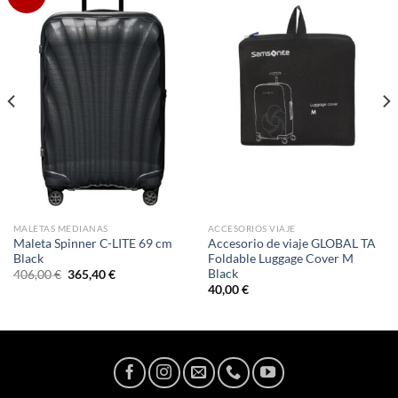
MALETAS MEDIANAS
ACCESORIOS VIAJE
Maleta Spinner C-LITE 69 cm
Accesorio de viaje GLOBAL TA
Black
Foldable Luggage Cover M
Black
El
El
406,00
€
365,40
€
precio
precio
40,00
€
original
actual
era:
es:
406,00 €.
365,40 €.