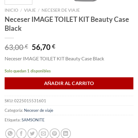
INICIO
/
VIAJE
/
NECESER DE VIAJE
Neceser IMAGE TOILET KIT Beauty Case
Black
El
El
63,00
56,70
€
€
precio
precio
Neceser IMAGE TOILET KIT Beauty Case Black
original
actual
era:
es:
Solo quedan 1 disponibles
63,00 €.
56,70 €.
AÑADIR AL CARRITO
SKU:
0225015531601
Categoría:
Neceser de viaje
Etiqueta:
SAMSONITE