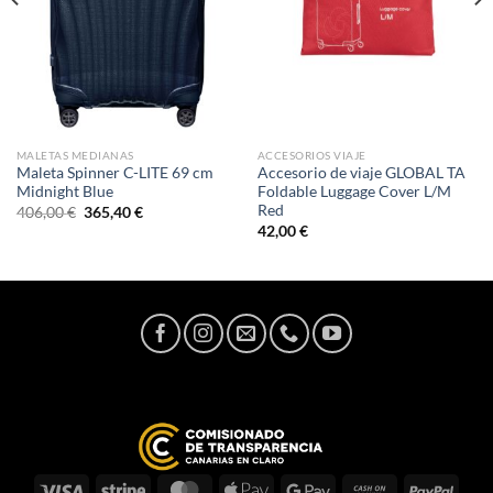
MALETAS MEDIANAS
ACCESORIOS VIAJE
Maleta Spinner C-LITE 69 cm
Accesorio de viaje GLOBAL TA
Midnight Blue
Foldable Luggage Cover L/M
Red
El
El
406,00
€
365,40
€
precio
precio
42,00
€
original
actual
era:
es:
406,00 €.
365,40 €.