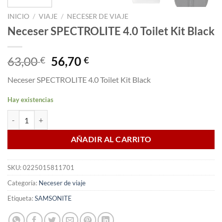
INICIO
/
VIAJE
/
NECESER DE VIAJE
Neceser SPECTROLITE 4.0 Toilet Kit Black
El
El
63,00
56,70
€
€
precio
precio
Neceser SPECTROLITE 4.0 Toilet Kit Black
original
actual
era:
es:
Hay existencias
63,00 €.
56,70 €.
Neceser SPECTROLITE 4.0 Toilet Kit Black cantidad
AÑADIR AL CARRITO
SKU:
0225015811701
Categoría:
Neceser de viaje
Etiqueta:
SAMSONITE