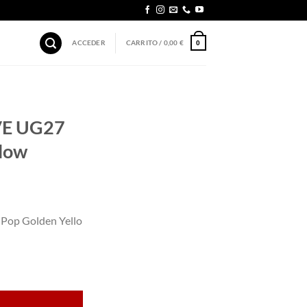
ACCEDER
CARRITO /
0,00
€
0
VE UG27
low
op Golden Yello
lden Yellow cantidad