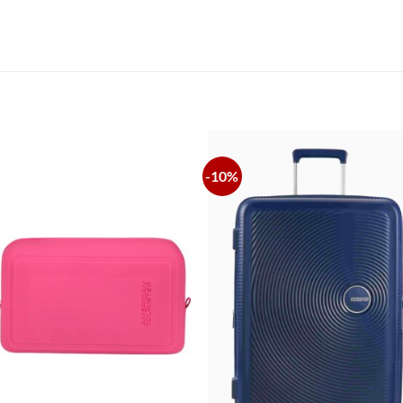
S
-10%