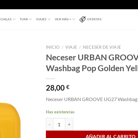
CHILAS
TUMI
VIAJES
VER MÁS +
OFERTAS
INICIO
/
VIAJE
/
NECESER DE VIAJE
Neceser URBAN GROO
Washbag Pop Golden Yel
28,00
€
Neceser URBAN GROOVE UG27 Washbag P
Hay existencias
Neceser URBAN GROOVE UG27 Washbag Pop Go
AÑADIR AL CARRITO